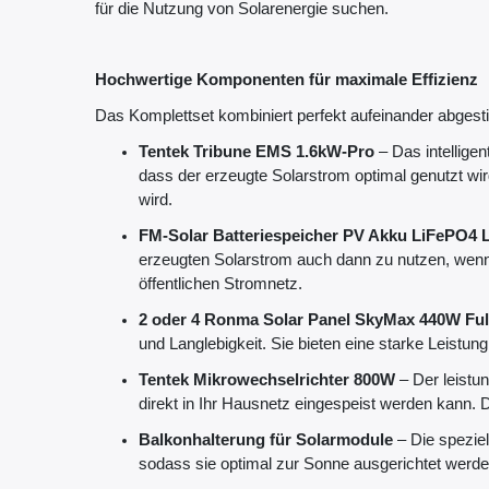
für die Nutzung von Solarenergie suchen.
Hochwertige Komponenten für maximale Effizienz
Das Komplettset kombiniert perfekt aufeinander abgest
Tentek Tribune EMS 1.6kW-Pro
– Das intellige
dass der erzeugte Solarstrom optimal genutzt wir
wird.
FM-Solar Batteriespeicher PV Akku LiFePO4 L
erzeugten Solarstrom auch dann zu nutzen, wenn
öffentlichen Stromnetz.
2 oder 4 Ronma Solar Panel SkyMax 440W Ful
und Langlebigkeit. Sie bieten eine starke Leistun
Tentek Mikrowechselrichter 800W
– Der leistu
direkt in Ihr Hausnetz eingespeist werden kann. D
Balkonhalterung für Solarmodule
– Die speziel
sodass sie optimal zur Sonne ausgerichtet werde