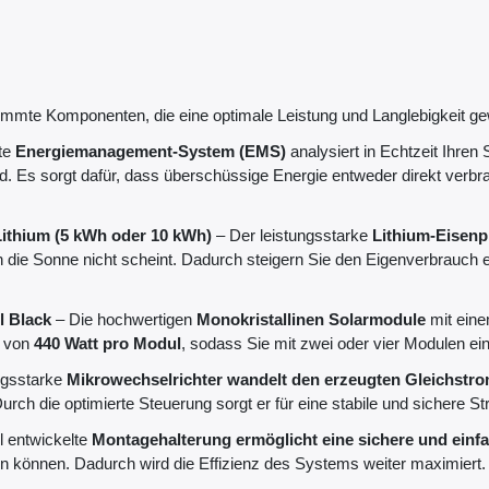
immte Komponenten, die eine optimale Leistung und Langlebigkeit ge
nte
Energiemanagement-System (EMS)
analysiert in Echtzeit Ihren
d. Es sorgt dafür, dass überschüssige Energie entweder direkt verbrau
ithium (5 kWh oder 10 kWh)
– Der leistungsstarke
Lithium-Eisenp
 die Sonne nicht scheint. Dadurch steigern Sie den Eigenverbrauch
l Black
– Die hochwertigen
Monokristallinen Solarmodule
mit eine
g von
440 Watt pro Modul
, sodass Sie mit zwei oder vier Modulen ei
ngsstarke
Mikrowechselrichter wandelt den erzeugten Gleichstr
urch die optimierte Steuerung sorgt er für eine stabile und sichere 
l entwickelte
Montagehalterung ermöglicht eine sichere und einf
n können. Dadurch wird die Effizienz des Systems weiter maximiert.