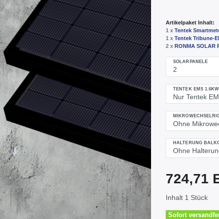
Artikelpaket Inhalt:
1 x
Tentek Smartme
1 x
Tentek Tribune-
2 x
RONMA SOLAR PA
SOLARPANELE
TENTEK EMS 1.6K
MIKROWECHSELRI
HALTERUNG BALK
724,71
Inhalt
1
Stück
Sofort versandfer