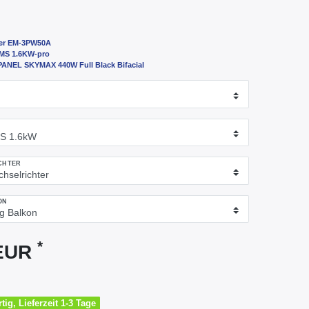
ter EM-3PW50A
EMS 1.6KW-pro
NEL SKYMAX 440W Full Black Bifacial
W
CHTER
ON
*
 EUR
tig, Lieferzeit 1-3 Tage