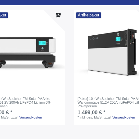
aket
Artikelpaket
0 kWh Speicher FM-Solar PV Akku
[Paket] 10 kWh Speicher FM-Solar PV A
 51.2V 200Ah LiFePO4 Lithium 0%
Wandmontage 51.2V 200Ah LiFePO4 Lit
sonen
Privatperson
00 € *
1.499,00 € *
. MwSt.
zzgl.
Versandkosten
*
inkl. ges. MwSt.
zzgl.
Versandkosten