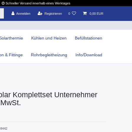
Schneller Versand innerhalb eines Werktages
Anmelden
Registrieren
0
0,00 EUR
Solarthermie
Kühlen und Heizen
Befüllstationen
ion & Fittinge
Rohrbegleitheizung
Info/Download
olar Komplettset Unternehmer
 MwSt.
8442