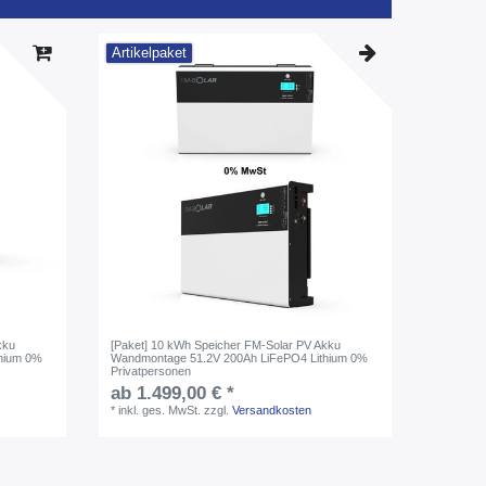
Artikelpaket
kku
[Paket] 10 kWh Speicher FM-Solar PV Akku
hium 0%
Wandmontage 51.2V 200Ah LiFePO4 Lithium 0%
Privatpersonen
ab 1.499,00 € *
*
inkl. ges. MwSt.
zzgl.
Versandkosten