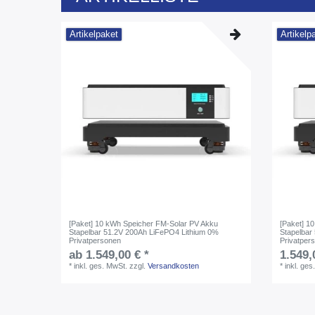
Artikelpaket
Artikelp
[Paket] 10 kWh Speicher FM-Solar PV Akku
[Paket] 1
Stapelbar 51.2V 200Ah LiFePO4 Lithium 0%
Stapelbar
Privatpersonen
Privatper
ab 1.549,00 € *
1.549,
*
inkl. ges. MwSt.
zzgl.
Versandkosten
*
inkl. ges