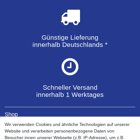
Günstige Lieferung
innerhalb Deutschlands *
Schneller Versand
innerhalb 1 Werktages
Shop
Kontaktformular
Wir verwenden Cookies und ähnliche Technologien auf unserer
Versandkosten
Website und verarbeiten personenbezogene Daten von
Zahlungsarten
Besucher:innen unserer Webseite (z.B. IP-Adresse), um z.B.