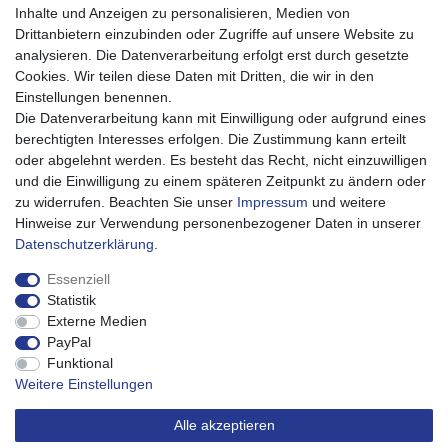
Bestellablauf 0% MwSt PV
Inhalte und Anzeigen zu personalisieren, Medien von
Drittanbietern einzubinden oder Zugriffe auf unsere Website zu
Mein Konto
analysieren. Die Datenverarbeitung erfolgt erst durch gesetzte
Mein Account
Cookies. Wir teilen diese Daten mit Dritten, die wir in den
Registrieren
Einstellungen benennen.
Warenkorb
Die Datenverarbeitung kann mit Einwilligung oder aufgrund eines
Kasse
berechtigten Interesses erfolgen. Die Zustimmung kann erteilt
oder abgelehnt werden. Es besteht das Recht, nicht einzuwilligen
Service
und die Einwilligung zu einem späteren Zeitpunkt zu ändern oder
Impressum
zu widerrufen. Beachten Sie unser
Impressum
und weitere
Widerrufsrecht
Hinweise zur Verwendung personenbezogener Daten in unserer
Widerrufsformular
Daten­schutz­erklärung
.
Datenschutzerklärung
AGB
Essenziell
Barrierefreiheitserklärung
Statistik
Externe Medien
Über uns
PayPal
Karriere
Funktional
Weitere Einstellungen
Alle akzeptieren