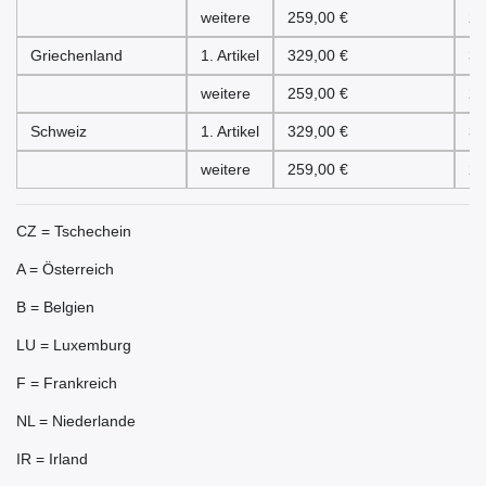
weitere
259,00 €
25
Griechenland
1. Artikel
329,00 €
32
weitere
259,00 €
25
Schweiz
1. Artikel
329,00 €
32
weitere
259,00 €
25
CZ = Tschechein
A = Österreich
B = Belgien
LU = Luxemburg
F = Frankreich
NL = Niederlande
IR = Irland