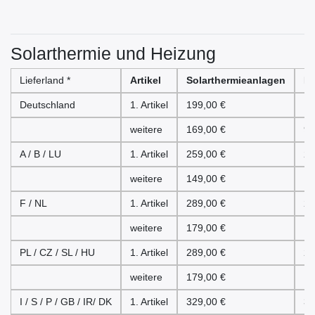
Solarthermie und Heizung
Lieferland *
Artikel
Solarthermieanlagen
He
Deutschland
1. Artikel
199,00 €
19
weitere
169,00 €
99
A / B / LU
1. Artikel
259,00 €
25
weitere
149,00 €
14
F / NL
1. Artikel
289,00 €
28
weitere
179,00 €
17
PL / CZ / SL / HU
1. Artikel
289,00 €
28
weitere
179,00 €
17
I / S / P / GB / IR/ DK
1. Artikel
329,00 €
32