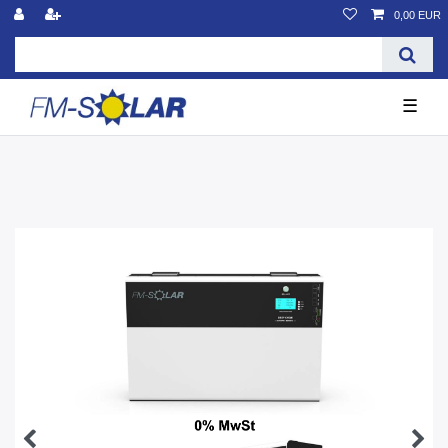
0,00 EUR
☰