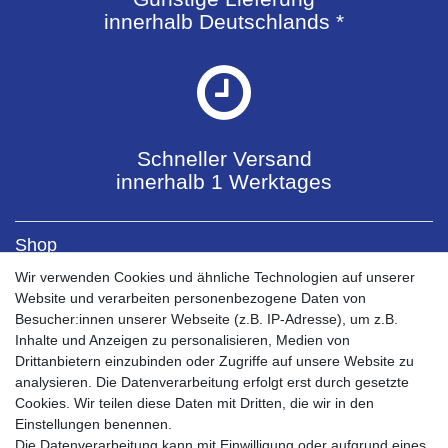
innerhalb Deutschlands *
Schneller Versand
innerhalb 1 Werktages
Shop
Kontaktformular
Wir verwenden Cookies und ähnliche Technologien auf unserer
Versandkosten
Website und verarbeiten personenbezogene Daten von
Zahlungsarten
Besucher:innen unserer Webseite (z.B. IP-Adresse), um z.B.
Bestellablauf 0% MwSt PV
Inhalte und Anzeigen zu personalisieren, Medien von
Drittanbietern einzubinden oder Zugriffe auf unsere Website zu
Mein Konto
analysieren. Die Datenverarbeitung erfolgt erst durch gesetzte
Mein Account
Cookies. Wir teilen diese Daten mit Dritten, die wir in den
Registrieren
Einstellungen benennen.
Warenkorb
Die Datenverarbeitung kann mit Einwilligung oder aufgrund eines