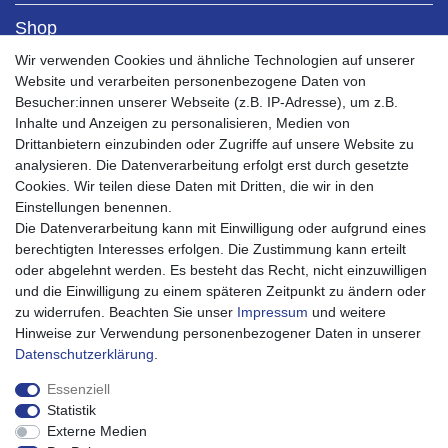
Shop
Kontaktformular
Wir verwenden Cookies und ähnliche Technologien auf unserer
Versandkosten
Website und verarbeiten personenbezogene Daten von
Zahlungsarten
Besucher:innen unserer Webseite (z.B. IP-Adresse), um z.B.
Bestellablauf 0% MwSt PV
Inhalte und Anzeigen zu personalisieren, Medien von
Drittanbietern einzubinden oder Zugriffe auf unsere Website zu
Mein Konto
analysieren. Die Datenverarbeitung erfolgt erst durch gesetzte
Mein Account
Cookies. Wir teilen diese Daten mit Dritten, die wir in den
Registrieren
Einstellungen benennen.
Warenkorb
Die Datenverarbeitung kann mit Einwilligung oder aufgrund eines
Kasse
berechtigten Interesses erfolgen. Die Zustimmung kann erteilt
oder abgelehnt werden. Es besteht das Recht, nicht einzuwilligen
Service
und die Einwilligung zu einem späteren Zeitpunkt zu ändern oder
Impressum
zu widerrufen. Beachten Sie unser
Impressum
und weitere
Widerrufsrecht
Hinweise zur Verwendung personenbezogener Daten in unserer
Widerrufsformular
Daten­schutz­erklärung
.
Datenschutzerklärung
AGB
Essenziell
Barrierefreiheitserklärung
Statistik
Externe Medien
Über uns