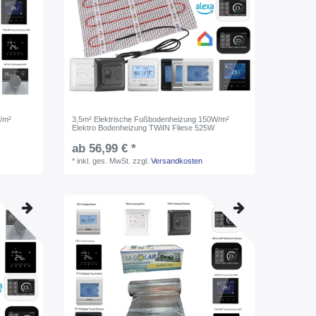
/m²
3,5m² Elektrische Fußbodenheizung 150W/m²
Elektro Bodenheizung TWiIN Fliese 525W
ab 56,99 € *
*
inkl. ges. MwSt.
zzgl.
Versandkosten