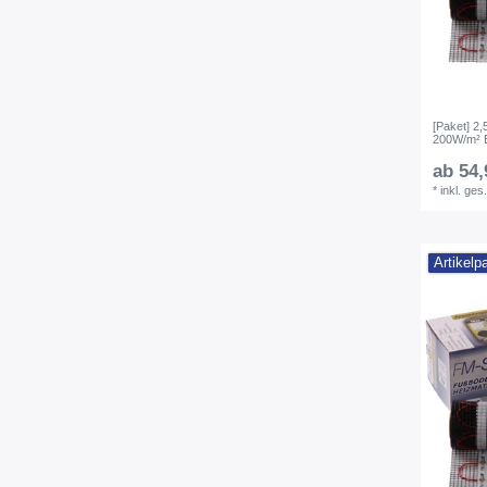
[Paket] 2
200W/m² E
ab 54,
*
inkl. ges
Artikelp