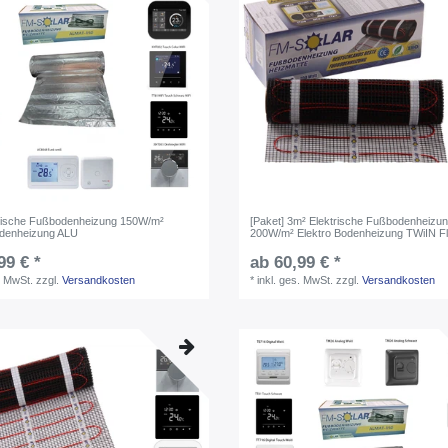
rische Fußbodenheizung 150W/m²
[Paket] 3m² Elektrische Fußbodenheizu
odenheizung ALU
200W/m² Elektro Bodenheizung TWiIN Fl
99 € *
ab 60,99 € *
. MwSt.
zzgl.
Versandkosten
*
inkl. ges. MwSt.
zzgl.
Versandkosten