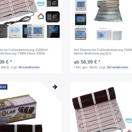
rische Fußbodenheizung 150W/m²
3m² Elektrische Fußbodenheizung 150W
odenheizung TWiIN Fliese 600W
elektro Bodenheizung ALU
99 € *
ab 56,99 € *
. MwSt.
zzgl.
Versandkosten
*
inkl. ges. MwSt.
zzgl.
Versandkosten
aket