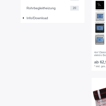
Rohrbegleitheizung
20
Info/Download
4m² Elekt
elektro B
ab 62,
*
inkl. ges