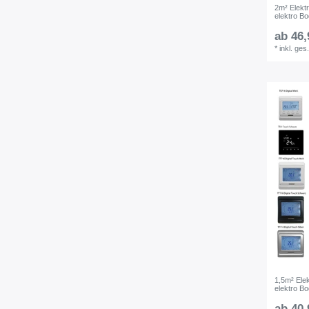
2m² Elekt
elektro B
ab 46,
*
inkl. ges
1,5m² Ele
elektro B
ab 40,