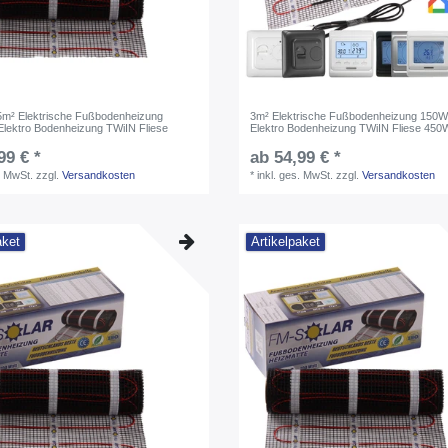
,5m² Elektrische Fußbodenheizung
3m² Elektrische Fußbodenheizung 150W
lektro Bodenheizung TWiIN Fliese
Elektro Bodenheizung TWiIN Fliese 450
99 € *
ab 54,99 € *
. MwSt.
zzgl.
Versandkosten
*
inkl. ges. MwSt.
zzgl.
Versandkosten
aket
Artikelpaket