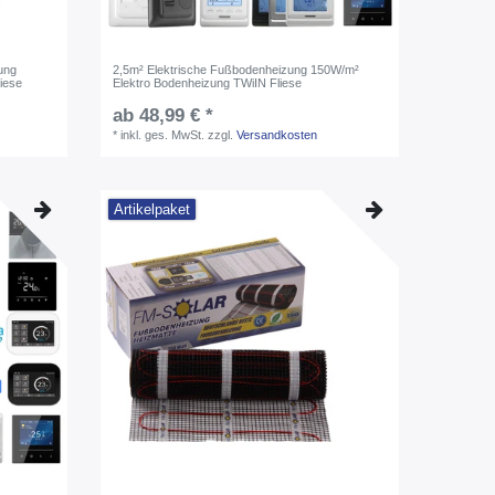
ung
2,5m² Elektrische Fußbodenheizung 150W/m²
iese
Elektro Bodenheizung TWiIN Fliese
ab 48,99 € *
*
inkl. ges. MwSt.
zzgl.
Versandkosten
Artikelpaket