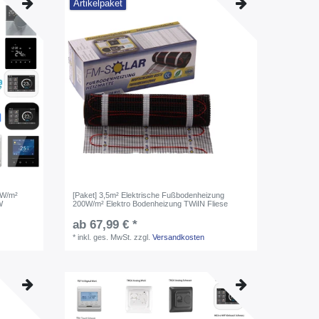
Artikelpaket
0W/m²
[Paket] 3,5m² Elektrische Fußbodenheizung
W
200W/m² Elektro Bodenheizung TWiIN Fliese
ab 67,99 € *
*
inkl. ges. MwSt.
zzgl.
Versandkosten