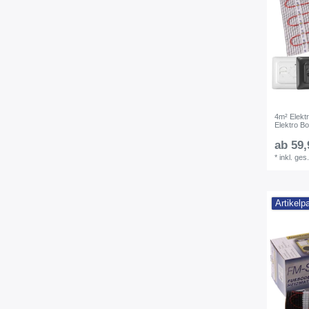
4m² Elekt
Elektro B
ab 59,
*
inkl. ges
Artikelp