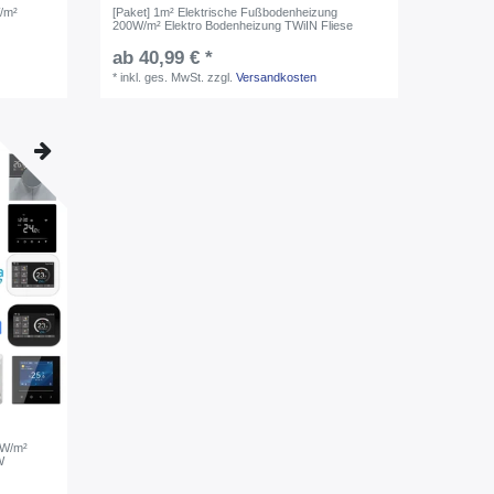
/m²
[Paket] 1m² Elektrische Fußbodenheizung
200W/m² Elektro Bodenheizung TWiIN Fliese
ab 40,99 € *
*
inkl. ges. MwSt.
zzgl.
Versandkosten
0W/m²
W