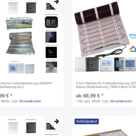
ktrische Fußbodenheizung 150W/m²
4,5m² Elektrische Fußbodenheizung 15
odenheizung ALU
Elektro Bodenheizung TWiIN Fliese 675
99 € *
ab 68,99 € *
. MwSt.
zzgl.
Versandkosten
*
inkl. ges. MwSt.
zzgl.
Versandkosten
Artikelpaket