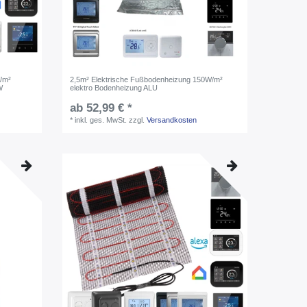
/m²
2,5m² Elektrische Fußbodenheizung 150W/m²
W
elektro Bodenheizung ALU
ab 52,99 € *
*
inkl. ges. MwSt.
zzgl.
Versandkosten