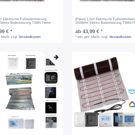
m² Elektrische Fußbodenheizung
[Paket] 1,5m² Elektrische Fußbodenheiz
lektro Bodenheizung TWiIN Fliese
200W/m² Elektro Bodenheizung TWiIN Fl
99 € *
ab 43,99 € *
. MwSt.
zzgl.
Versandkosten
*
inkl. ges. MwSt.
zzgl.
Versandkosten