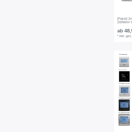
[Paket] 2
200W/m² E
ab 48,
*
inkl. ges