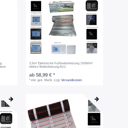
ng
3,5m² Elektrische Fußbodenheizung 150W/m²
iese
elektro Bodenheizung ALU
ab 58,99 € *
*
inkl. ges. MwSt.
zzgl.
Versandkosten