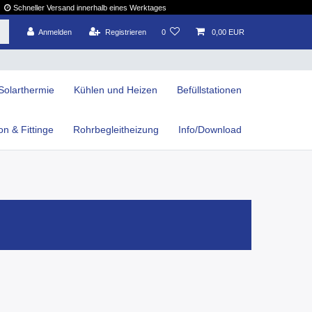
Schneller Versand innerhalb eines Werktages
Anmelden
Registrieren
0
0,00 EUR
Solarthermie
Kühlen und Heizen
Befüllstationen
ion & Fittinge
Rohrbegleitheizung
Info/Download