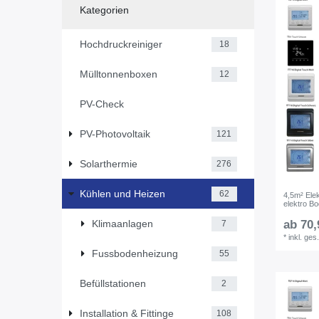
Kategorien
Hochdruckreiniger
18
Mülltonnenboxen
12
PV-Check
PV-Photovoltaik
121
Solarthermie
276
Kühlen und Heizen
62
4,5m² Ele
elektro B
Klimaanlagen
ab 70,
7
*
inkl. ges
Fussbodenheizung
55
Befüllstationen
2
Installation & Fittinge
108