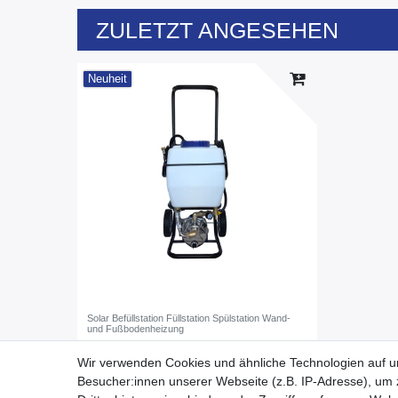
ZULETZT ANGESEHEN
Neuheit
Solar Befüllstation Füllstation Spülstation Wand-
und Fußbodenheizung
295,00 € *
UVP 559,00 €
Wir verwenden Cookies und ähnliche Technologien auf 
*
inkl. ges. MwSt.
zzgl.
Versandkosten
Besucher:innen unserer Webseite (z.B. IP-Adresse), um z