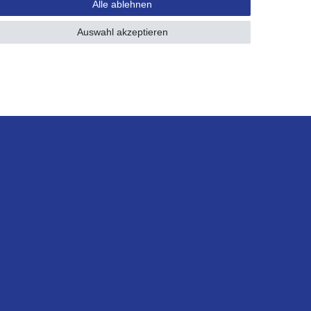
Alle ablehnen
Auswahl akzeptieren
Schneller Versand
innerhalb 1 Werktages
Über uns
Karriere