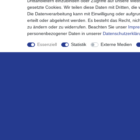
Drittanbietern einzubinden oder Zugriffe auf unsere Webs
gesetzte Cookies. Wir teilen diese Daten mit Dritten, die
Die Datenverarbeitung kann mit Einwilligung oder aufgru
erteilt oder abgelehnt werden. Es besteht das Recht, nich
zu ändern oder zu widerrufen. Beachten Sie unser
Impr
personenbezogener Daten in unserer
Daten­schutz­erklä
Essenziell
Statistik
Externe Medien
Günstige Lieferung
innerhalb Deutschlands *
Shop
Mein K
Kontaktformular
Mein Acc
Versandkosten
Registrie
Zahlungsarten
Warenko
Bestellablauf 0% MwSt PV
Kasse