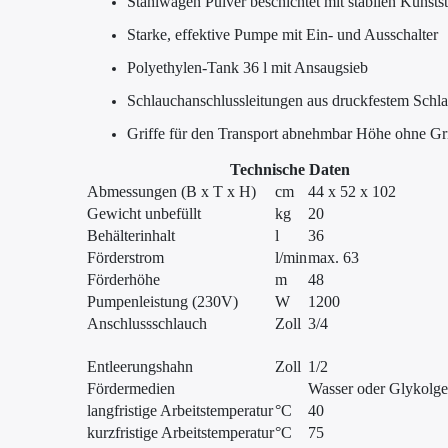
Stahlwagen Pulver beschichtet mit stabilen Kunsts
Starke, effektive Pumpe mit Ein- und Ausschalter
Polyethylen-Tank 36 l mit Ansaugsieb
Schlauchanschlussleitungen aus druckfestem Schl
Griffe für den Transport abnehmbar Höhe ohne Gr
Technische Daten
Abmessungen (B x T x H)
cm
44 x 52 x 102
Gewicht unbefüllt
kg
20
Behälterinhalt
l
36
Förderstrom
l/min
max. 63
Förderhöhe
m
48
Pumpenleistung (230V)
W
1200
Anschlussschlauch
Zoll
3/4
Entleerungshahn
Zoll
1/2
Fördermedien
Wasser oder Glykolg
langfristige Arbeitstemperatur
°C
40
kurzfristige Arbeitstemperatur
°C
75