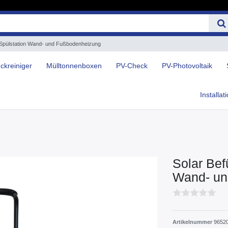
ion Spülstation Wand- und Fußbodenheizung
ckreiniger
Mülltonnenboxen
PV-Check
PV-Photovoltaik
Installat
Solar Befü
Wand- un
Artikelnummer
9652