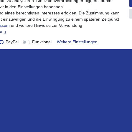
ite zu analysieren. Die Datenverarbeitung erfolgt erst durch
 wir in den Einstellungen benennen.
nd eines berechtigten Interesses erfolgen. Die Zustimmung kann
t einzuwilligen und die Einwilligung zu einem späteren Zeitpunkt
essum
und weitere Hinweise zur Verwendung
rung
.
PayPal
Funktional
Weitere Einstellungen
onto
Service
ount
Impressum
ren
Widerrufsrecht
rb
Widerrufsformular
Datenschutzerklärung