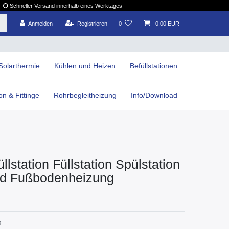
Schneller Versand innerhalb eines Werktages
Anmelden
Registrieren
0
0,00 EUR
Solarthermie
Kühlen und Heizen
Befüllstationen
ion & Fittinge
Rohrbegleitheizung
Info/Download
llstation Füllstation Spülstation
d Fußbodenheizung
0