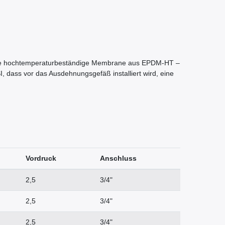
. Die hochtemperaturbeständige Membrane aus EPDM-HT –
I, dass vor das Ausdehnungsgefäß installiert wird, eine
Vordruck
Anschluss
2,5
3/4"
2,5
3/4"
2,5
3/4"