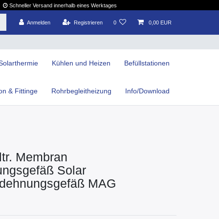
Schneller Versand innerhalb eines Werktages
Anmelden
Registrieren
0
0,00 EUR
Solarthermie
Kühlen und Heizen
Befüllstationen
ion & Fittinge
Rohrbegleitheizung
Info/Download
ltr. Membran
ngsgefäß Solar
sdehnungsgefäß MAG