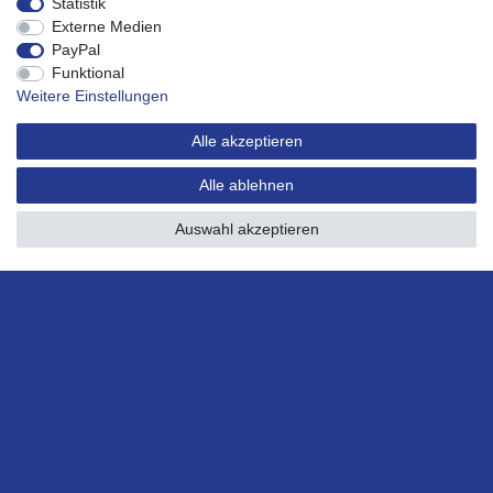
Statistik
Registrieren
Externe Medien
Warenkorb
PayPal
Kasse
Funktional
Service
Weitere Einstellungen
Impressum
Widerrufsrecht
Alle akzeptieren
Widerrufsformular
Alle ablehnen
Datenschutzerklärung
AGB
Auswahl akzeptieren
Barrierefreiheitserklärung
Über uns
Karriere
Made with 💖.
© Copyright 2026 FM Solar GmbH Sinsheim. | Alle Rechte vorbehalten.