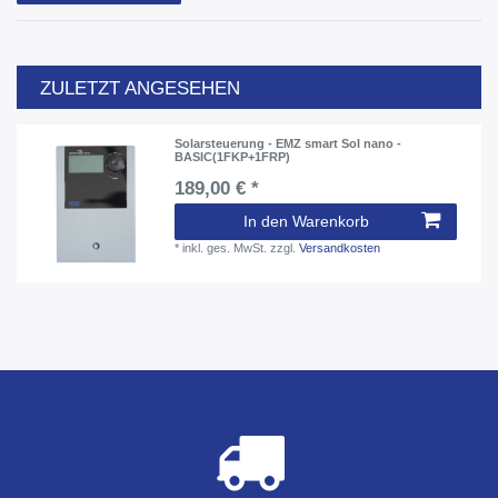
ZULETZT ANGESEHEN
Solarsteuerung - EMZ smart Sol nano -
BASIC(1FKP+1FRP)
189,00 € *
In den Warenkorb
*
inkl. ges. MwSt.
zzgl.
Versandkosten