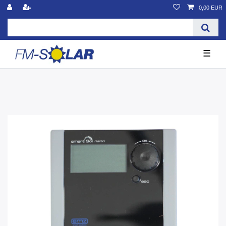
0,00 EUR
☰