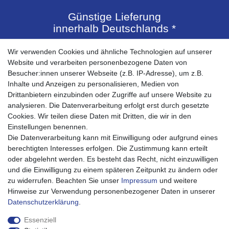
Günstige Lieferung
innerhalb Deutschlands *
Wir verwenden Cookies und ähnliche Technologien auf unserer
Website und verarbeiten personenbezogene Daten von
Besucher:innen unserer Webseite (z.B. IP-Adresse), um z.B.
Inhalte und Anzeigen zu personalisieren, Medien von
Drittanbietern einzubinden oder Zugriffe auf unsere Website zu
Schneller Versand
analysieren. Die Datenverarbeitung erfolgt erst durch gesetzte
innerhalb 1 Werktages
Cookies. Wir teilen diese Daten mit Dritten, die wir in den
Einstellungen benennen.
Die Datenverarbeitung kann mit Einwilligung oder aufgrund eines
Shop
berechtigten Interesses erfolgen. Die Zustimmung kann erteilt
Kontaktformular
oder abgelehnt werden. Es besteht das Recht, nicht einzuwilligen
Versandkosten
und die Einwilligung zu einem späteren Zeitpunkt zu ändern oder
Zahlungsarten
zu widerrufen. Beachten Sie unser
Impressum
und weitere
Bestellablauf 0% MwSt PV
Hinweise zur Verwendung personenbezogener Daten in unserer
Daten­schutz­erklärung
.
Mein Konto
Essenziell
Mein Account