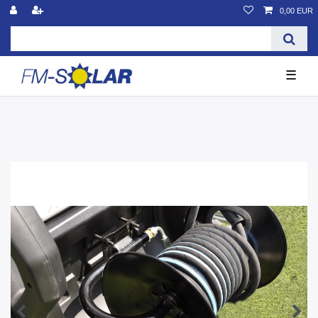
0,00 EUR
☰