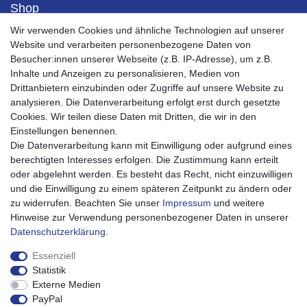
Shop
Kontaktformular
Wir verwenden Cookies und ähnliche Technologien auf unserer
Versandkosten
Website und verarbeiten personenbezogene Daten von
Zahlungsarten
Besucher:innen unserer Webseite (z.B. IP-Adresse), um z.B.
Bestellablauf 0% MwSt PV
Inhalte und Anzeigen zu personalisieren, Medien von
Drittanbietern einzubinden oder Zugriffe auf unsere Website zu
Mein Konto
analysieren. Die Datenverarbeitung erfolgt erst durch gesetzte
Mein Account
Cookies. Wir teilen diese Daten mit Dritten, die wir in den
Registrieren
Einstellungen benennen.
Warenkorb
Die Datenverarbeitung kann mit Einwilligung oder aufgrund eines
Kasse
berechtigten Interesses erfolgen. Die Zustimmung kann erteilt
oder abgelehnt werden. Es besteht das Recht, nicht einzuwilligen
Service
und die Einwilligung zu einem späteren Zeitpunkt zu ändern oder
Impressum
zu widerrufen. Beachten Sie unser
Impressum
und weitere
Widerrufsrecht
Hinweise zur Verwendung personenbezogener Daten in unserer
Widerrufsformular
Daten­schutz­erklärung
.
Datenschutzerklärung
AGB
Essenziell
Barrierefreiheitserklärung
Statistik
Externe Medien
Über uns
PayPal