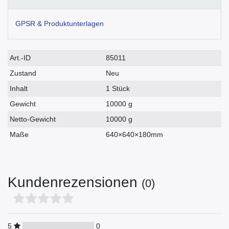
GPSR & Produktunterlagen
Technisches
Wert
Art.-ID
85011
Merkmal
Zustand
Neu
Inhalt
1 Stück
Gewicht
10000 g
Netto-Gewicht
10000 g
Maße
640×640×180mm
Kundenrezensionen
(0)
5
0