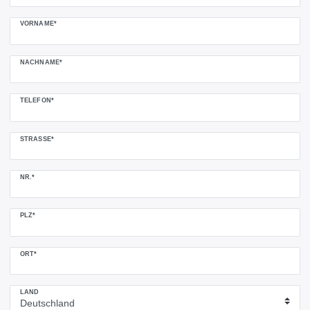
VORNAME*
NACHNAME*
TELEFON*
STRASSE*
NR.*
PLZ*
ORT*
LAND