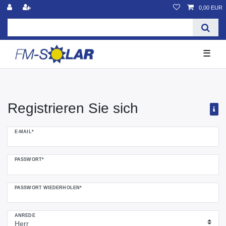
0,00 EUR
☰
Registrieren Sie sich
Honig
E-MAIL*
registrieren
PASSWORT*
PASSWORT WIEDERHOLEN*
ANREDE