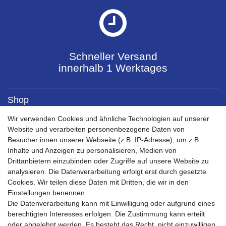
Schneller Versand
innerhalb 1 Werktages
Shop
Kontaktformular
Wir verwenden Cookies und ähnliche Technologien auf unserer
Versandkosten
Website und verarbeiten personenbezogene Daten von
Zahlungsarten
Besucher:innen unserer Webseite (z.B. IP-Adresse), um z.B.
Bestellablauf 0% MwSt PV
Inhalte und Anzeigen zu personalisieren, Medien von
Drittanbietern einzubinden oder Zugriffe auf unsere Website zu
Mein Konto
analysieren. Die Datenverarbeitung erfolgt erst durch gesetzte
Mein Account
Cookies. Wir teilen diese Daten mit Dritten, die wir in den
Registrieren
Einstellungen benennen.
Warenkorb
Die Datenverarbeitung kann mit Einwilligung oder aufgrund eines
Kasse
berechtigten Interesses erfolgen. Die Zustimmung kann erteilt
Service
oder abgelehnt werden. Es besteht das Recht, nicht einzuwilligen