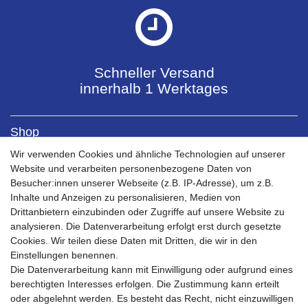
Schneller Versand
innerhalb 1 Werktages
Shop
Kontaktformular
Wir verwenden Cookies und ähnliche Technologien auf unserer
Versandkosten
Website und verarbeiten personenbezogene Daten von
Zahlungsarten
Besucher:innen unserer Webseite (z.B. IP-Adresse), um z.B.
Bestellablauf 0% MwSt PV
Inhalte und Anzeigen zu personalisieren, Medien von
Drittanbietern einzubinden oder Zugriffe auf unsere Website zu
Mein Konto
analysieren. Die Datenverarbeitung erfolgt erst durch gesetzte
Mein Account
Cookies. Wir teilen diese Daten mit Dritten, die wir in den
Registrieren
Einstellungen benennen.
Warenkorb
Die Datenverarbeitung kann mit Einwilligung oder aufgrund eines
Kasse
berechtigten Interesses erfolgen. Die Zustimmung kann erteilt
oder abgelehnt werden. Es besteht das Recht, nicht einzuwilligen
Service