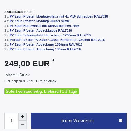
Artikelpaket Inhalt:
1 x
PV Zaun Pfosten Montageplatte mit 4x M10 Schrauben RAL7016
4 x
PV Zaun Pfosten Montage-Dübel M8x80
4 x
PV Zaun Haltewinkel mit Schrauben RAL7016
1 x
PV Zaun Pfosten Abdeckkappe RAL7016
2 x
PV Zaun Solarmodul-Halteschiene 1766mm RAL7016
1 x
Pfosten für den PV Zaun Classic Horizontal 1350mm RAL7016
3 x
PV Zaun Pfosten Abdeckung 1350mm RAL7016
2 x
PV Zaun Pfosten Abdeckung 150mm RAL7016
*
249,00 EUR
Inhalt
1
Stück
Grundpreis
249,00 € / Stück
Sofort versandfertig, Lieferzeit 1-3 Tage
In den Warenkorb