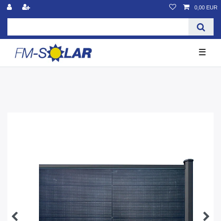
0,00 EUR
☰