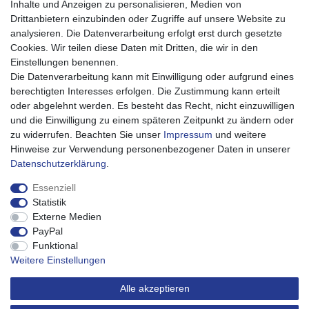
Bestellablauf 0% MwSt PV
Inhalte und Anzeigen zu personalisieren, Medien von
Drittanbietern einzubinden oder Zugriffe auf unsere Website zu
Mein Konto
analysieren. Die Datenverarbeitung erfolgt erst durch gesetzte
Mein Account
Cookies. Wir teilen diese Daten mit Dritten, die wir in den
Registrieren
Einstellungen benennen.
Warenkorb
Die Datenverarbeitung kann mit Einwilligung oder aufgrund eines
Kasse
berechtigten Interesses erfolgen. Die Zustimmung kann erteilt
oder abgelehnt werden. Es besteht das Recht, nicht einzuwilligen
Service
und die Einwilligung zu einem späteren Zeitpunkt zu ändern oder
Impressum
zu widerrufen. Beachten Sie unser
Impressum
und weitere
Widerrufsrecht
Hinweise zur Verwendung personenbezogener Daten in unserer
Widerrufsformular
Daten­schutz­erklärung
.
Datenschutzerklärung
AGB
Essenziell
Barrierefreiheitserklärung
Statistik
Externe Medien
Über uns
PayPal
Karriere
Funktional
Weitere Einstellungen
Alle akzeptieren
Made with 💖.