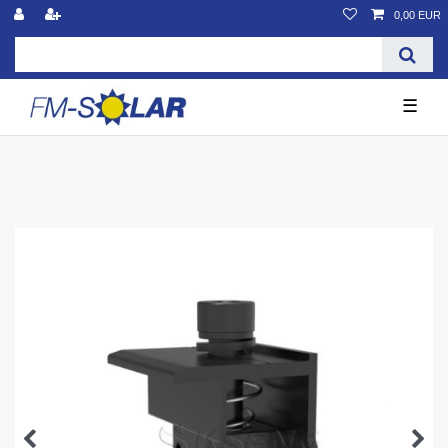
0,00 EUR
☰