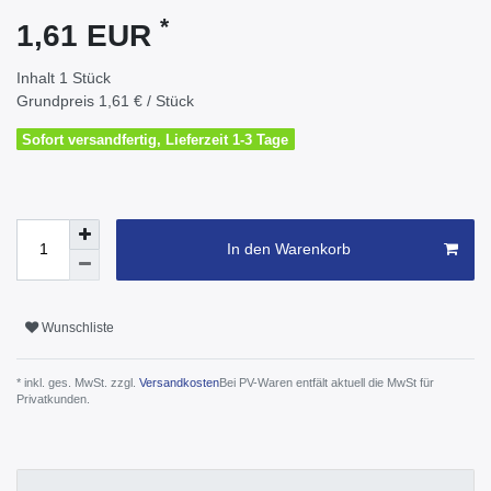
*
1,61 EUR
Inhalt
1
Stück
Grundpreis
1,61 € / Stück
Sofort versandfertig, Lieferzeit 1-3 Tage
In den Warenkorb
Wunschliste
* inkl. ges. MwSt. zzgl.
Versandkosten
Bei PV-Waren entfält aktuell die MwSt für
Privatkunden.