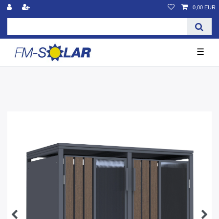
0,00 EUR
☰