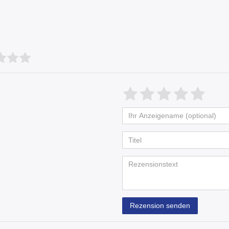
Bewertungssterne
1
2
3
4
5
von
von
von
von
vo
Ihr
Platzhalter
5
5
5
5
5
Anzeigename
Bewertungss
Bewertung
Bewertu
Bewer
Bew
(optional)
Titel
Rezensionstext
Rezension senden