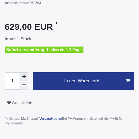
Artikelnummer
910303
*
629,00 EUR
Inhalt
1
Stück
Sofort versandfertig, Lieferzeit 1-3 Tage
In den Warenkorb
Wunschliste
* inkl. ges. MwSt. zzgl.
Versandkosten
Bei PV-Waren entfält aktuell die MwSt für
Privatkunden.