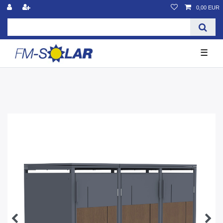
0,00 EUR
☰