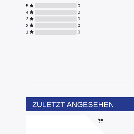
5
0
4
0
3
0
2
0
1
0
ZULETZT ANGESEHEN