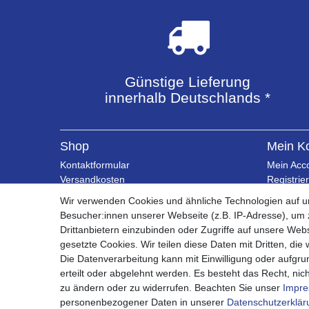
Günstige Lieferung
innerhalb Deutschlands *
Shop
Mein K
Kontaktformular
Mein Acc
Versandkosten
Registrie
Zahlungsarten
Warenko
Wir verwenden Cookies und ähnliche Technologien auf 
Bestellablauf 0% MwSt PV
Kasse
Besucher:innen unserer Webseite (z.B. IP-Adresse), um z
Drittanbietern einzubinden oder Zugriffe auf unsere Webs
gesetzte Cookies. Wir teilen diese Daten mit Dritten, die
Die Datenverarbeitung kann mit Einwilligung oder aufgru
erteilt oder abgelehnt werden. Es besteht das Recht, nich
zu ändern oder zu widerrufen. Beachten Sie unser
Impr
personenbezogener Daten in unserer
Daten­schutz­erklä