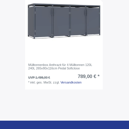
Mülltonnenbox Anthrazit für 4 Mülltonnen 120L
240L 265x80x116cm Pedal Softclose
789,00 € *
UVP 1.499,00 €
*
inkl. ges. MwSt.
zzgl.
Versandkosten