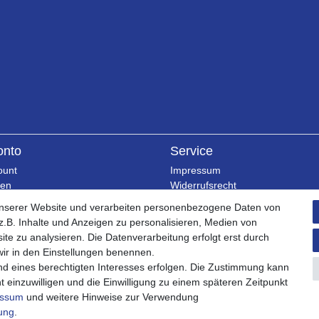
onto
Service
ount
Impressum
ren
Widerrufsrecht
rb
Widerrufsformular
unserer Website und verarbeiten personenbezogene Daten von
Datenschutzerklärung
.B. Inhalte und Anzeigen zu personalisieren, Medien von
AGB
ite zu analysieren. Die Datenverarbeitung erfolgt erst durch
Barrierefreiheitserklärung
 wir in den Einstellungen benennen.
nd eines berechtigten Interesses erfolgen. Die Zustimmung kann
t einzuwilligen und die Einwilligung zu einem späteren Zeitpunkt
essum
und weitere Hinweise zur Verwendung
rung
.
Made with 💖.