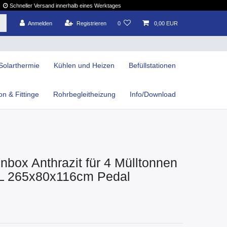
Schneller Versand innerhalb eines Werktages
Anmelden
Registrieren
0
0,00 EUR
Solarthermie
Kühlen und Heizen
Befüllstationen
ion & Fittinge
Rohrbegleitheizung
Info/Download
nbox Anthrazit für 4 Mülltonnen
L 265x80x116cm Pedal