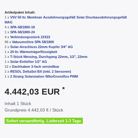
Artikelpaket Inhalt:
1 x
VSV 50 ltr. Membran Ausdehnungsgefäß Solar Druckausdehnungsgefäß
MAG
4 x
SPA-58/1800-18
1 x
SPA-58/1800-24
4 x
Verbindungsstück 22X22
96 x
Vakuumröhre SPA 58/1800
2 x
Solar-Anschluss 22mm Kupfer 3/4" AG
1 x
20 ltr. Wärmeträgerflüssigkeit
1 x
T-Stück Messing, Durchgang 22mm, 1/2", 22mm
1 x
Solar-Entlüfter 1/2" AG
22 x
Dachhaken 3-fach verstellbar
1 x
RESOL DeltaSol BX (inkl. 2 Sensoren)
1 x
2 Strang Solarstation Wilo/Grundfos PWM
*
4.442,03 EUR
Inhalt
1
Stück
Grundpreis
4.442,03 € / Stück
Sofort versandfertig, Lieferzeit 1-3 Tage