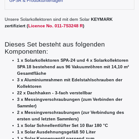
GPSR & Produktunterlagen
Unsere Solarkollektoren sind mit dem Solar
KEYMARK
zertifiziert (
Licence No. 011-7S3248 R
)
Dieses Set besteht aus folgenden
Komponenten:
1 x Solarkollektoren SPA-24 und 4 x Solarkollektoren
SPA 18 bestehend aus 96 Vakuumröhren mit 14,10 m²
Gesamtfläche
3 x Aluminiumrahmen mit Edelstahlschrauben der
Kollektoren
22 x Dachhaken - 3-fach verstellbar
3 x Messingverschraubungen (zum Verbinden der
Sammler)
2 x Messingverschraubungen (zur Verbindung des
ersten und letzten Sammlers)
1 x Solar Schnellentlüfter Set 10 Bar 180 °C
1 x Solar Ausdehnungsgefäß 50 Liter
1 x Solar Kappenventil passend zum