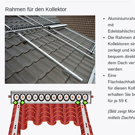
Rahmen für den Kollektor
Aluminiumra
mit
Edelstahlsch
Die Rahmen d
Kollektoren si
zerlegt und k
bequem direkt
dem Dach ver
werden.
Eine
Flachdachhal
für diesen Kol
erhalten Sie b
für je 59 €.
(Bild zeigt Mo
mittels Dachh