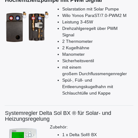
Hocheffizienzpumpe mit PWM Signal
Solarstation mit Solar Pumpe
Wilo Yonos ParaST/7.0-PWM2 M
Leistung 3-45W
Drehzahlgeregelt über PWM
Signal
2 Thermometer
2 Kugelhähne
Manometer
Sicherheitsventil
mit einem
großem Durchflussmengenregler
Spül-, Füll- und
Entleerungskugelhahn mit
Schlauchtülle und Kappe
Systemregler Delta Sol BX ® für Solar- und
Heizungsregelung
Zubehör:
1 x Delta Sol® BX