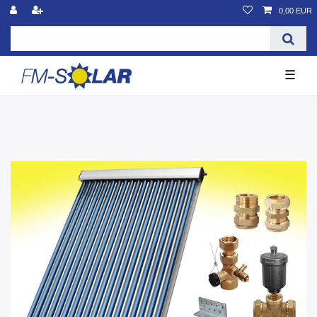
0,00 EUR
☰