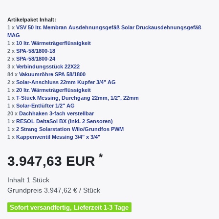
Artikelpaket Inhalt:
1 x
VSV 50 ltr. Membran Ausdehnungsgefäß Solar Druckausdehnungsgefäß
MAG
1 x
10 ltr. Wärmeträgerflüssigkeit
2 x
SPA-58/1800-18
2 x
SPA-58/1800-24
3 x
Verbindungsstück 22X22
84 x
Vakuumröhre SPA 58/1800
2 x
Solar-Anschluss 22mm Kupfer 3/4" AG
1 x
20 ltr. Wärmeträgerflüssigkeit
1 x
T-Stück Messing, Durchgang 22mm, 1/2", 22mm
1 x
Solar-Entlüfter 1/2" AG
20 x
Dachhaken 3-fach verstellbar
1 x
RESOL DeltaSol BX (inkl. 2 Sensoren)
1 x
2 Strang Solarstation Wilo/Grundfos PWM
1 x
Kappenventil Messing 3/4" x 3/4"
*
3.947,63 EUR
Inhalt
1
Stück
Grundpreis
3.947,62 € / Stück
Sofort versandfertig, Lieferzeit 1-3 Tage