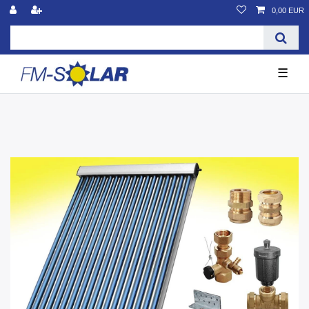
0,00 EUR
☰