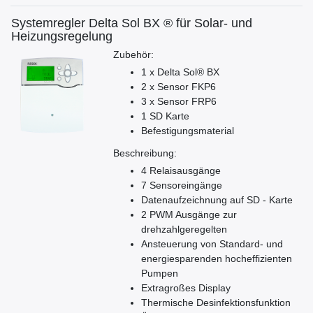
Systemregler Delta Sol BX ® für Solar- und
Heizungsregelung
Zubehör:
1 x Delta Sol® BX
2 x Sensor FKP6
3 x Sensor FRP6
1 SD Karte
Befestigungsmaterial
Beschreibung:
4 Relaisausgänge
7 Sensoreingänge
Datenaufzeichnung auf SD - Karte
2 PWM Ausgänge zur
drehzahlgeregelten
Ansteuerung von Standard- und
energiesparenden hocheffizienten
Pumpen
Extragroßes Display
Thermische Desinfektionsfunktion