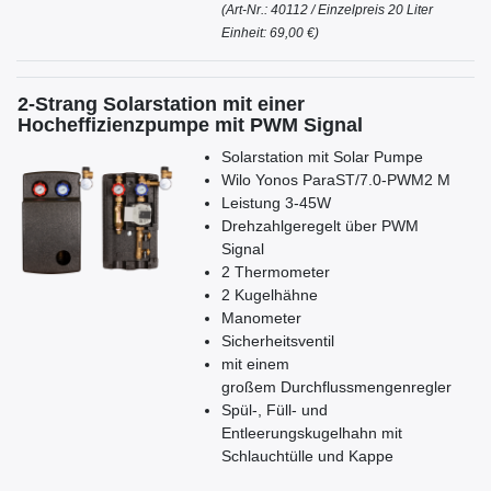
(A
rt-Nr.: 40112 /
Einzelpreis 20 Liter
Einheit: 69,0
0 €)
2-Strang Solarstation mit einer
Hocheffizienzpumpe mit PWM Signal
Solarstation mit Solar Pumpe
Wilo Yonos ParaST/7.0-PWM2 M
Leistung 3-45W
Drehzahlgeregelt über PWM
Signal
2 Thermometer
2 Kugelhähne
Manometer
Sicherheitsventil
mit einem
großem Durchflussmengenregler
Spül-, Füll- und
Entleerungskugelhahn mit
Schlauchtülle und Kappe