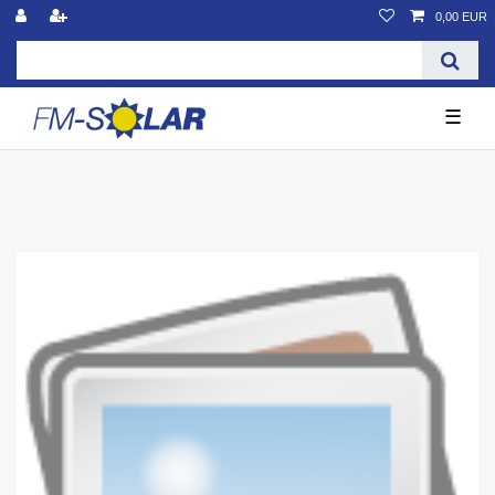
0,00 EUR
☰