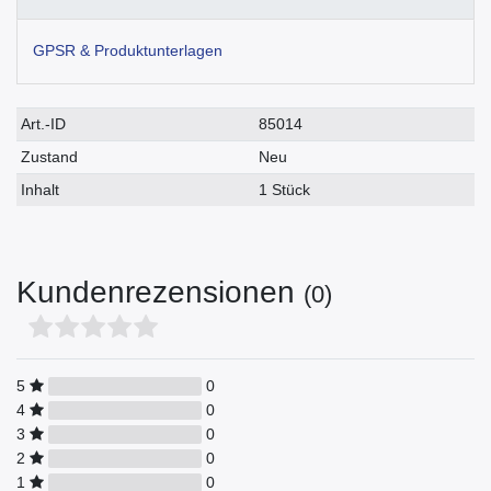
GPSR & Produktunterlagen
Technisches
Wert
Art.-ID
85014
Merkmal
Zustand
Neu
Inhalt
1 Stück
Kundenrezensionen
(0)
5
0
4
0
3
0
2
0
1
0