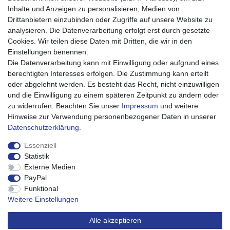
Bestellablauf 0% MwSt PV
Inhalte und Anzeigen zu personalisieren, Medien von
Drittanbietern einzubinden oder Zugriffe auf unsere Website zu
Mein Konto
analysieren. Die Datenverarbeitung erfolgt erst durch gesetzte
Mein Account
Cookies. Wir teilen diese Daten mit Dritten, die wir in den
Registrieren
Einstellungen benennen.
Warenkorb
Die Datenverarbeitung kann mit Einwilligung oder aufgrund eines
Kasse
berechtigten Interesses erfolgen. Die Zustimmung kann erteilt
oder abgelehnt werden. Es besteht das Recht, nicht einzuwilligen
Service
und die Einwilligung zu einem späteren Zeitpunkt zu ändern oder
Impressum
zu widerrufen. Beachten Sie unser
Impressum
und weitere
Widerrufsrecht
Hinweise zur Verwendung personenbezogener Daten in unserer
Widerrufsformular
Daten­schutz­erklärung
.
Datenschutzerklärung
AGB
Essenziell
Barrierefreiheitserklärung
Statistik
Externe Medien
Über uns
PayPal
Karriere
Funktional
Weitere Einstellungen
Alle akzeptieren