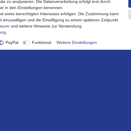
ite zu analysieren. Die Datenverarbeitung erfolgt erst durch
 wir in den Einstellungen benennen.
nd eines berechtigten Interesses erfolgen. Die Zustimmung kann
t einzuwilligen und die Einwilligung zu einem späteren Zeitpunkt
essum
und weitere Hinweise zur Verwendung
rung
.
PayPal
Funktional
Weitere Einstellungen
onto
Service
ount
Impressum
ren
Widerrufsrecht
rb
Widerrufsformular
Datenschutzerklärung