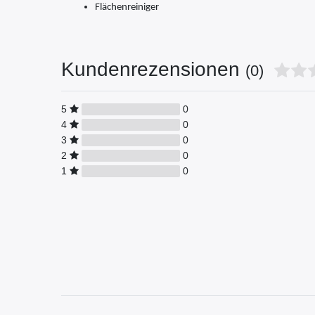
Flächenreiniger
Kundenrezensionen
(0)
5
0
4
0
3
0
2
0
1
0