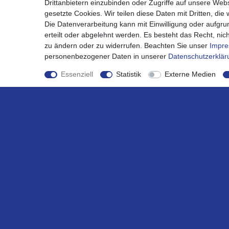
Drittanbietern einzubinden oder Zugriffe auf unsere Webs
gesetzte Cookies. Wir teilen diese Daten mit Dritten, die
Die Datenverarbeitung kann mit Einwilligung oder aufgru
erteilt oder abgelehnt werden. Es besteht das Recht, nich
zu ändern oder zu widerrufen. Beachten Sie unser
Impr
personenbezogener Daten in unserer
Daten­schutz­erklä
Essenziell
Statistik
Externe Medien
Günstige Lieferung
innerhalb Deutschlands *
Shop
Mein K
Kontaktformular
Mein Acc
Versandkosten
Registrie
Zahlungsarten
Warenko
Bestellablauf 0% MwSt PV
Kasse