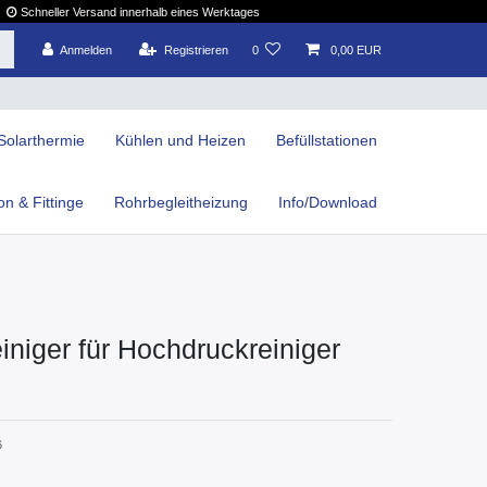
Schneller Versand innerhalb eines Werktages
Anmelden
Registrieren
0
0,00 EUR
Solarthermie
Kühlen und Heizen
Befüllstationen
ion & Fittinge
Rohrbegleitheizung
Info/Download
iniger für Hochdruckreiniger
6