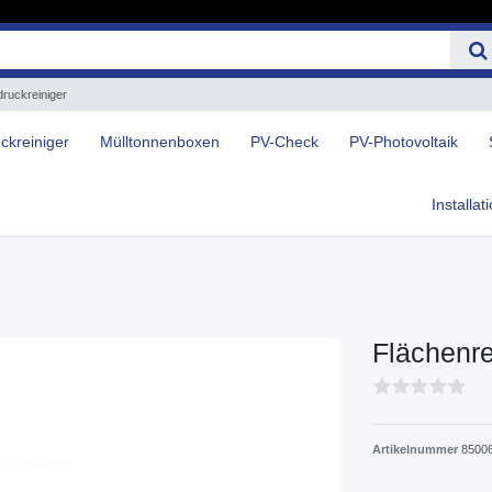
druckreiniger
ckreiniger
Mülltonnenboxen
PV-Check
PV-Photovoltaik
Installat
Flächenre
Artikelnummer
8500