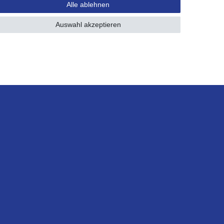
Alle ablehnen
Auswahl akzeptieren
Schneller Versand
innerhalb 1 Werktages
Über uns
Karriere