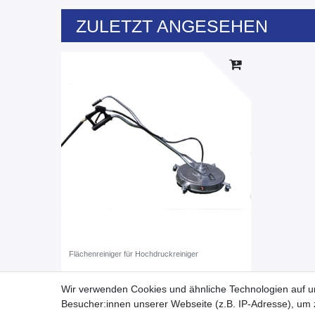
ZULETZT ANGESEHEN
Flächenreiniger für Hochdruckreiniger
329,00 € *
Wir verwenden Cookies und ähnliche Technologien auf 
*
inkl. ges. MwSt.
zzgl.
Versandkosten
Besucher:innen unserer Webseite (z.B. IP-Adresse), um z