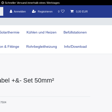
Schneller Versand innerhalb eines Werktages
Anmelden
Registrieren
0
0,00 EUR
Solarthermie
Kühlen und Heizen
Befüllstationen
ion & Fittinge
Rohrbegleitheizung
Info/Download
abel +&- Set 50mm²
7504