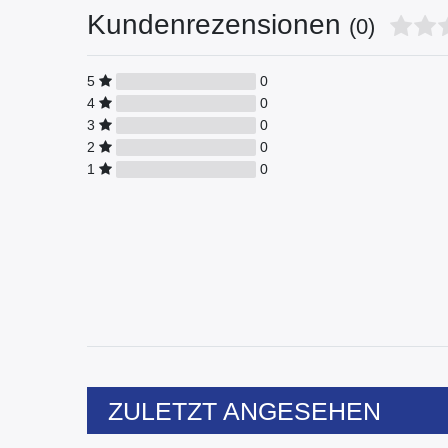
Kundenrezensionen
(0)
5
0
4
0
3
0
2
0
1
0
ZULETZT ANGESEHEN