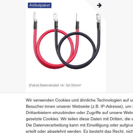
Artikelpaket
[Paket] Batteriekabel +&- Set 50mm²
ab 45,00 € *
Wir verwenden Cookies und ähnliche Technologien auf 
*
inkl. ges. MwSt.
zzgl.
Versandkosten
Besucher:innen unserer Webseite (z.B. IP-Adresse), um z
Drittanbietern einzubinden oder Zugriffe auf unsere Webs
gesetzte Cookies. Wir teilen diese Daten mit Dritten, die
Die Datenverarbeitung kann mit Einwilligung oder aufgru
erteilt oder abgelehnt werden. Es besteht das Recht, nich