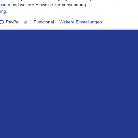
essum
und weitere Hinweise zur Verwendung
rung
.
PayPal
Funktional
Weitere Einstellungen
onto
Service
ount
Impressum
ren
Widerrufsrecht
rb
Widerrufsformular
Datenschutzerklärung
AGB
Barrierefreiheitserklärung