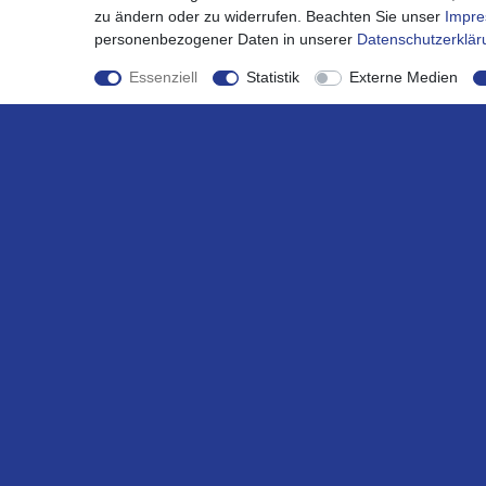
zu ändern oder zu widerrufen. Beachten Sie unser
Impr
personenbezogener Daten in unserer
Daten­schutz­erklä
Essenziell
Statistik
Externe Medien
Günstige Lieferung
innerhalb Deutschlands *
Shop
Mein K
Kontaktformular
Mein Acc
Versandkosten
Registrie
Zahlungsarten
Warenko
Bestellablauf 0% MwSt PV
Kasse