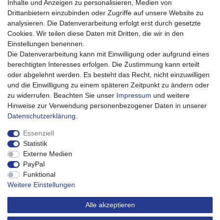
Inhalte und Anzeigen zu personalisieren, Medien von
Drittanbietern einzubinden oder Zugriffe auf unsere Website zu
Mein Konto
analysieren. Die Datenverarbeitung erfolgt erst durch gesetzte
Mein Account
Cookies. Wir teilen diese Daten mit Dritten, die wir in den
Registrieren
Einstellungen benennen.
Warenkorb
Die Datenverarbeitung kann mit Einwilligung oder aufgrund eines
Kasse
berechtigten Interesses erfolgen. Die Zustimmung kann erteilt
oder abgelehnt werden. Es besteht das Recht, nicht einzuwilligen
Service
und die Einwilligung zu einem späteren Zeitpunkt zu ändern oder
Impressum
zu widerrufen. Beachten Sie unser
Impressum
und weitere
Widerrufsrecht
Hinweise zur Verwendung personenbezogener Daten in unserer
Widerrufsformular
Daten­schutz­erklärung
.
Datenschutzerklärung
AGB
Essenziell
Barrierefreiheitserklärung
Statistik
Externe Medien
Über uns
PayPal
Karriere
Funktional
Weitere Einstellungen
Alle akzeptieren
Made with 💖.