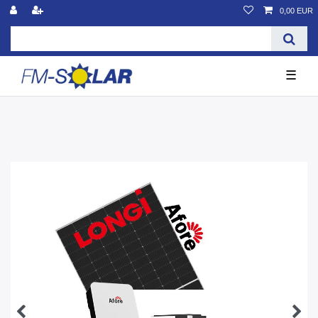
0,00 EUR
☰