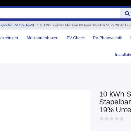
espeicher PV 19% MwSt.
10 kWh Speicher FM-Solar PV Akku Stapelbar 51.2V 200Ah Li
ckreiniger
Mülltonnenboxen
PV-Check
PV-Photovoltaik
Installat
10 kWh S
Stapelba
19% Unte