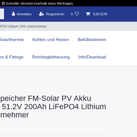
Schneller Versand innerhalb eines Werktages
Anmelden
Registrieren
0
0,00 EUR
FePO4 Lithium 19% Unternehmer
Solarthermie
Kühlen und Heizen
Befüllstationen
ion & Fittinge
Rohrbegleitheizung
Info/Download
peicher FM-Solar PV Akku
r 51.2V 200Ah LiFePO4 Lithium
rnehmer