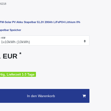
6218
FM-Solar PV Akku Stapelbar 51.2V 200Ah LiFePO4 Lithium 0%
apelbar Speicher
R KW
*
31 EUR
tig, Lieferzeit 1-3 Tage
In den Warenkorb