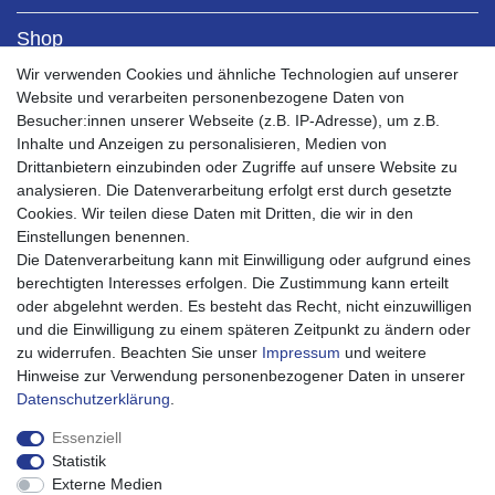
Shop
Kontaktformular
Wir verwenden Cookies und ähnliche Technologien auf unserer
Versandkosten
Website und verarbeiten personenbezogene Daten von
Zahlungsarten
Besucher:innen unserer Webseite (z.B. IP-Adresse), um z.B.
Bestellablauf 0% MwSt PV
Inhalte und Anzeigen zu personalisieren, Medien von
Drittanbietern einzubinden oder Zugriffe auf unsere Website zu
Mein Konto
analysieren. Die Datenverarbeitung erfolgt erst durch gesetzte
Mein Account
Cookies. Wir teilen diese Daten mit Dritten, die wir in den
Registrieren
Einstellungen benennen.
Warenkorb
Die Datenverarbeitung kann mit Einwilligung oder aufgrund eines
Kasse
berechtigten Interesses erfolgen. Die Zustimmung kann erteilt
oder abgelehnt werden. Es besteht das Recht, nicht einzuwilligen
Service
und die Einwilligung zu einem späteren Zeitpunkt zu ändern oder
Impressum
zu widerrufen. Beachten Sie unser
Impressum
und weitere
Widerrufsrecht
Hinweise zur Verwendung personenbezogener Daten in unserer
Widerrufsformular
Daten­schutz­erklärung
.
Datenschutzerklärung
AGB
Essenziell
Barrierefreiheitserklärung
Statistik
Externe Medien